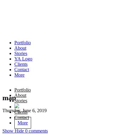
Portfolio
About
Stories
YA Logo
Clients
Contact
More
Portfolio
About
map
Stories
Thursday, June 6, 2019
Clients
Contact
More
Show
Hide
0 comments