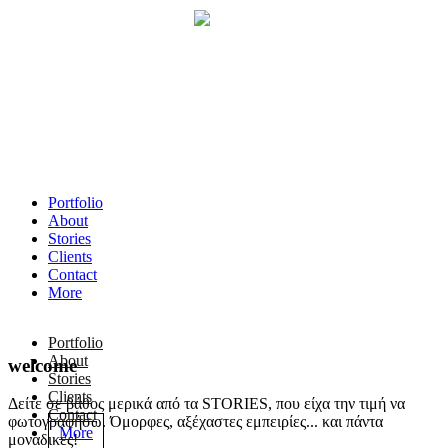
Portfolio
About
Stories
Clients
Contact
More
Portfolio
About
welcome
Stories
Clients
Δείτε σε βάθος μερικά από τα STORIES, που είχα την τιμή να
Contact
φωτογραφήσω. Όμορφες, αξέχαστες εμπειρίες... και πάντα
More
μοναδικές!