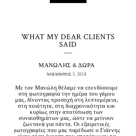
WHAT MY DEAR CLIENTS
SAID
ΩΛΗΣ & ΔΩΡΑ
ΠΑΝΟΣ & ΚΑΤ
ΟΕΜΒΡΙΟΣ 3, 2018
ΣΕΠΤΕΜΒΡΙΟΣ 1,
η θέλαμε να επενδύσουμε
Ο επαγγελματισμός και 
φία την ημέρα του γάμου
Γιάννη και της ομάδας το
 προσοχή στη λεπτομέρεια,
νιώσουμε τη φωτογ
, στη διαχρονικότητα και
αναπόσπαστο κομμάτι τ
στην αποτύπωση των
Μας χάρισαν ένα εξαιρε
ων μας, ώστε να μείνουν
για να θυμόμαστε γι
α πάντα. Οι εξαιρετικές
ξεχωριστή μας ημέρα σ
ου μας παρέδωσε ο Γιάννης
Έχοντας δει πολλά άλμπο