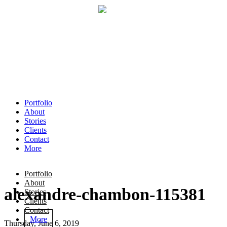
Portfolio
About
Stories
Clients
Contact
More
Portfolio
About
alexandre-chambon-115381
Stories
Clients
Contact
More
Thursday, June 6, 2019