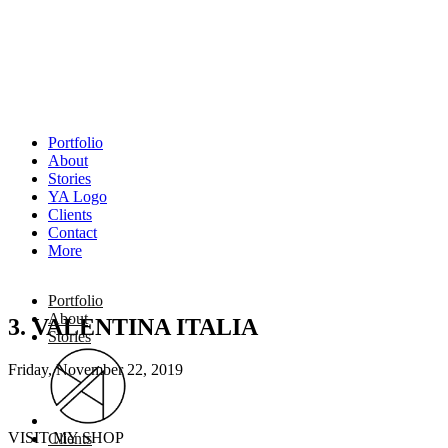
Portfolio
About
Stories
YA Logo
Clients
Contact
More
Portfolio
About
3. VALENTINA ITALIA
Stories
Friday, November 22, 2019
VISIT MY SHOP
Clients