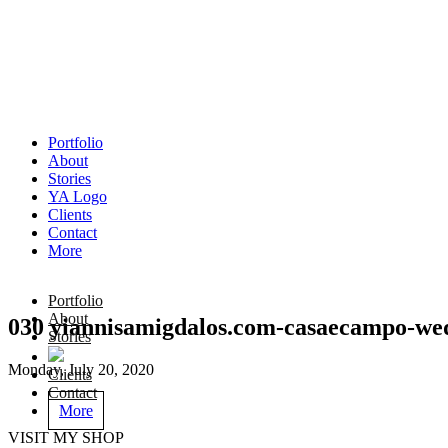
Portfolio
About
Stories
YA Logo
Clients
Contact
More
Portfolio
About
030 yiannisamigdalos.com-casaecampo-w
Stories
Monday, July 20, 2020
Clients
Contact
More
VISIT MY SHOP