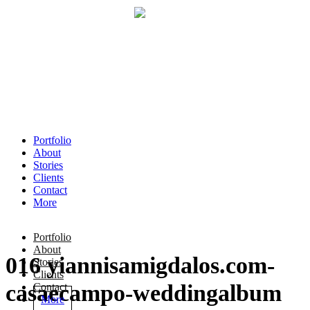
Portfolio
About
Stories
Clients
Contact
More
Portfolio
About
016 yiannisamigdalos.com-
Stories
Clients
casaecampo-weddingalbum
Contact
More