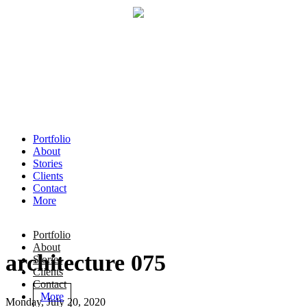
Portfolio
About
Stories
Clients
Contact
More
Portfolio
About
architecture 075
Stories
Clients
Contact
More
Monday, July 20, 2020