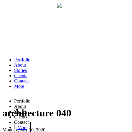
Portfolio
About
Stories
Clients
Contact
More
Portfolio
About
architecture 040
Stories
Clients
Contact
More
Monday, July 20, 2020