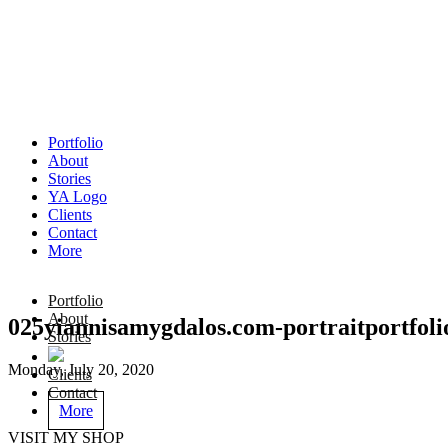
Portfolio
About
Stories
YA Logo
Clients
Contact
More
Portfolio
About
025yiannisamygdalos.com-portraitportfoli
Stories
Monday, July 20, 2020
Clients
Contact
More
VISIT MY SHOP