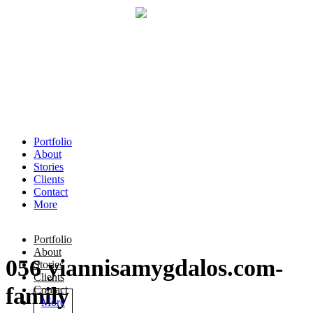
Portfolio
About
Stories
Clients
Contact
More
Portfolio
About
056 yiannisamygdalos.com-
Stories
Clients
family
Contact
More