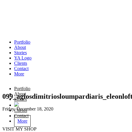
Portfolio
About
Stories
YA Logo
Clients
Contact
More
Portfolio
About
099_agiosdimitriosloumpardiaris_eleonlof
Stories
Friday, December 18, 2020
Clients
Contact
More
VISIT MY SHOP