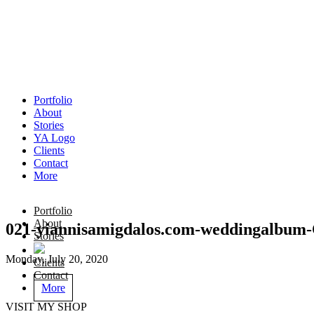
Portfolio
About
Stories
YA Logo
Clients
Contact
More
Portfolio
About
021-yiannisamigdalos.com-weddingalbum-
Stories
Monday, July 20, 2020
Clients
Contact
More
VISIT MY SHOP