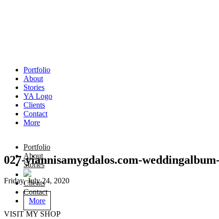
Portfolio
About
Stories
YA Logo
Clients
Contact
More
Portfolio
About
027-yiannisamygdalos.com-weddingalbum-d
Stories
Friday, July 24, 2020
Clients
Contact
More
VISIT MY SHOP