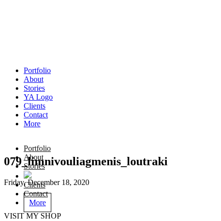
Portfolio
About
Stories
YA Logo
Clients
Contact
More
Portfolio
About
079_limnivouliagmenis_loutraki
Stories
Friday, December 18, 2020
Clients
Contact
More
VISIT MY SHOP