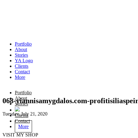
Portfolio
About
Stories
YA Logo
Clients
Contact
More
Portfolio
About
068-yiannisamygdalos.com-profitisiliaspei
Stories
Tuesday, July 21, 2020
Clients
Contact
More
VISIT MY SHOP