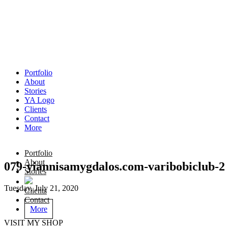
Portfolio
About
Stories
YA Logo
Clients
Contact
More
Portfolio
About
079-yiannisamygdalos.com-varibobiclub-2
Stories
Tuesday, July 21, 2020
Clients
Contact
More
VISIT MY SHOP