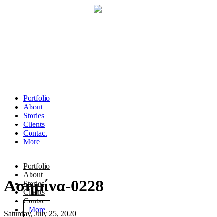
Portfolio
About
Stories
Clients
Contact
More
Portfolio
About
Ασημίνα-0228
Stories
Clients
Contact
More
Saturday, July 25, 2020