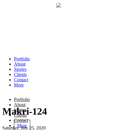
Portfolio
About
Stories
Clients
Contact
More
Portfolio
About
Makri-124
Stories
Clients
Contact
More
Saturday, July 25, 2020